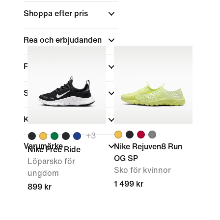
Shoppa efter pris
Rea och erbjudanden
Färg
Skohöjd
Kollektioner
+
3
Varumärke
Nike Rejuven8 Run
Nike Free Ride
OG SP
Löparsko för
Sko för kvinnor
ungdom
1 499 kr
899 kr