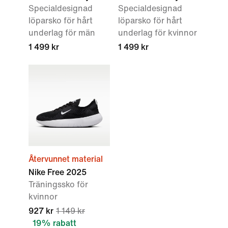
Specialdesignad
Specialdesignad
löparsko för hårt
löparsko för hårt
underlag för män
underlag för kvinnor
1 499 kr
1 499 kr
Återvunnet material
Nike Free 2025
Träningssko för
kvinnor
927 kr
1 149 kr
19% rabatt