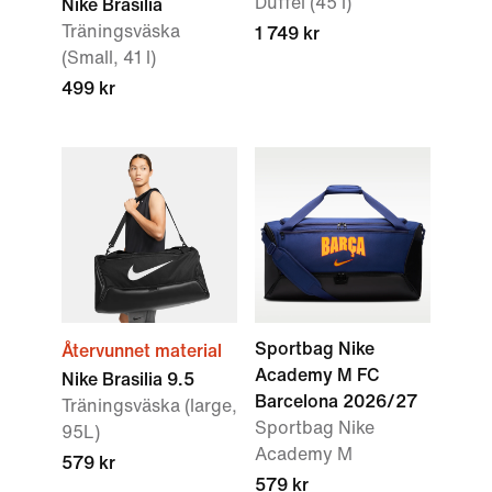
Duffel (45 l)
Nike Brasilia
Träningsväska
1 749 kr
(Small, 41 l)
499 kr
Sportbag Nike
Återvunnet material
Academy M FC
Nike Brasilia 9.5
Barcelona 2026/27
Träningsväska (large,
Sportbag Nike
95L)
Academy M
579 kr
579 kr