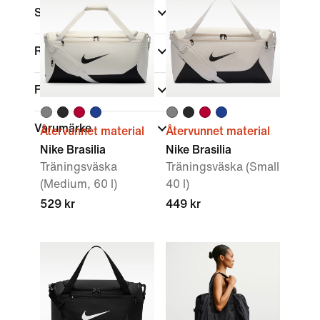
Shoppa efter pris
Rea och erbjudanden
Färg
Varumärke
Återvunnet material
Återvunnet material
Nike Brasilia
Nike Brasilia
Träningsväska
Träningsväska (Small
(Medium, 60 l)
40 l)
529 kr
449 kr