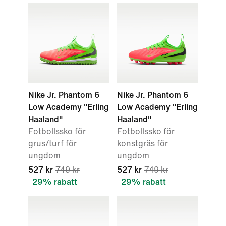
Nike Jr. Phantom 6
Nike Jr. Phantom 6
Low Academy "Erling
Low Academy "Erling
Haaland"
Haaland"
Fotbollssko för
Fotbollssko för
grus/turf för
konstgräs för
ungdom
ungdom
527 kr
749 kr
527 kr
749 kr
29% rabatt
29% rabatt