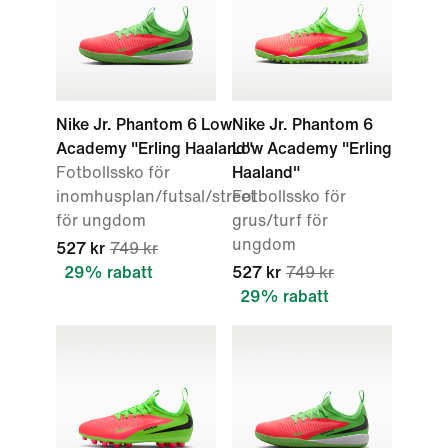
Nike Jr. Phantom 6 Low
Nike Jr. Phantom 6
Academy "Erling Haaland"
Low Academy "Erling
Fotbollssko för
Haaland"
inomhusplan/futsal/street
Fotbollssko för
för ungdom
grus/turf för
ungdom
527 kr
749 kr
29% rabatt
527 kr
749 kr
29% rabatt