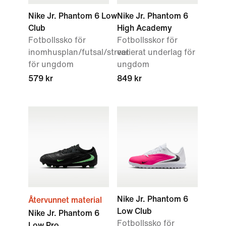
Nike Jr. Phantom 6 Low
Nike Jr. Phantom 6
Club
High Academy
Fotbollssko för
Fotbollsskor för
inomhusplan/futsal/street
varierat underlag för
för ungdom
ungdom
579 kr
849 kr
Nike Jr. Phantom 6
Återvunnet material
Low Club
Nike Jr. Phantom 6
Fotbollssko för
Low Pro