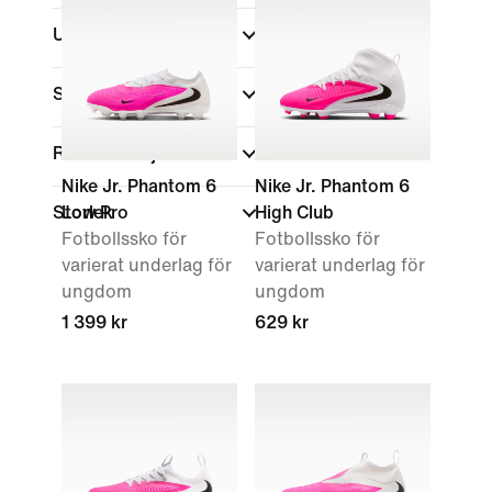
Underlag
Shoppa efter pris
Rea och erbjudanden
Nike Jr. Phantom 6
Nike Jr. Phantom 6
Storlek
Low Pro
High Club
Fotbollssko för
Fotbollssko för
varierat underlag för
varierat underlag för
ungdom
ungdom
1 399 kr
629 kr