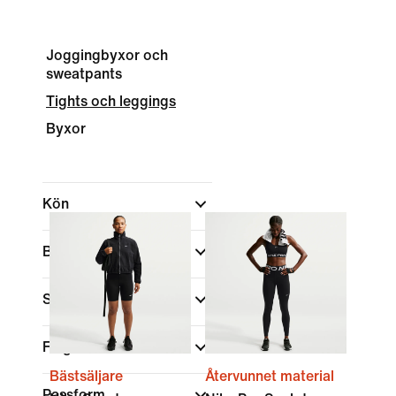
Joggingbyxor och
sweatpants
Tights och leggings
Byxor
Kön
Barn
Shoppa efter pris
Färg
Bästsäljare
Återvunnet material
Passform