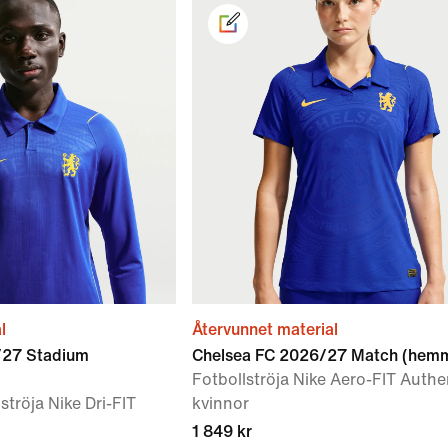
l
Återvunnet material
/27 Stadium
Chelsea FC 2026/27 Match (hemm
Fotbollströja Nike Aero-FIT Authe
tröja Nike Dri-FIT
kvinnor
1 849 kr