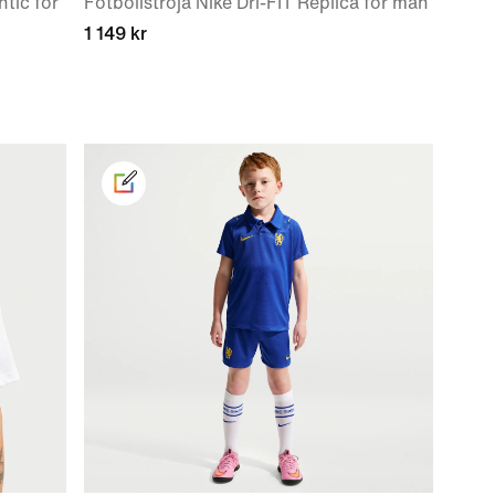
ntic för
Fotbollströja Nike Dri-FIT Replica för män
1 149 kr