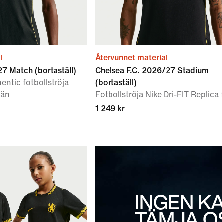
l
Återvunnet material
7 Match (bortaställ)
Chelsea F.C. 2026/27 Stadium
entic fotbollströja
(bortaställ)
män
Fotbollströja Nike Dri-FIT Replica
1 249 kr
INGEN K
TÄMJA O