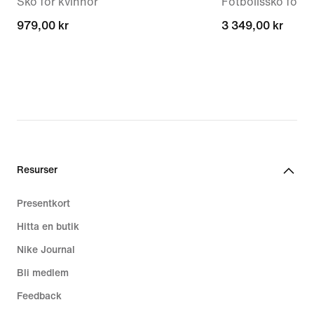
Sko för kvinnor
Fotbollssko för g
979,00 kr
979,00 kr
3 349,00 kr
3 349,00 kr
Resurser
Presentkort
Hitta en butik
Nike Journal
Bli medlem
Feedback