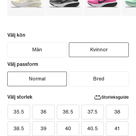
Välj kön
Män
Kvinnor
Välj passform
Normal
Bred
Välj storlek
Storleksguide
35.5
36
36.5
37.5
38
38.5
39
40
40.5
41