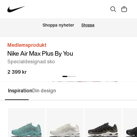
Shoppa nyheter
Shoppa
Medlemsprodukt
Nike Air Max Plus By You
Specialdesignad sko
2 399 kr
Inspiration
Din design
Specialdesigna