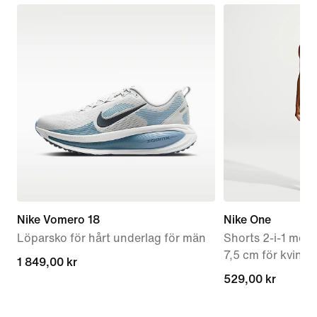
Nike Vomero 18
Nike One
Löparsko för hårt underlag för män
Shorts 2-i-1 med 
7,5 cm för kvinno
1 849,00 kr
1 849,00 kr
529,00 kr
529,00 kr