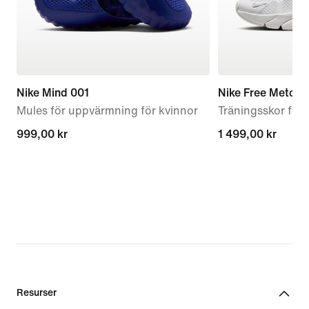
Nike Mind 001
Nike Free Metcon
Mules för uppvärmning för kvinnor
Träningsskor för 
999,00 kr
999,00 kr
1 499,00 kr
1 499,00 kr
Resurser