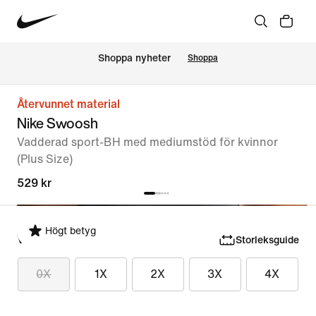
Shoppa nyheter
Shoppa
Återvunnet material
Nike Swoosh
Vadderad sport-BH med mediumstöd för kvinnor
(Plus Size)
529 kr
Högt betyg
Välj storlek
Storleksguide
0X
1X
2X
3X
4X