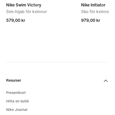
Nike Swim Victory
Nike Initiator
Sim-hijab för kvinnor
Sko för kvinnor
579,00 kr
579,00 kr
979,00 kr
979,00 kr
Resurser
Presentkort
Hitta en butik
Nike Journal