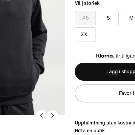
Välj storlek
XS
S
M
XXL
är tillgä
Klarna
Lägg i shop
Favorit
Upphämtning utan kostna
Hitta en butik