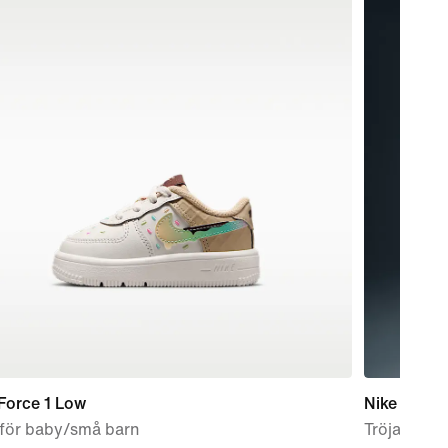
Force 1 Low
Nike 24.7 
 för baby/små barn
Tröja Dri-F