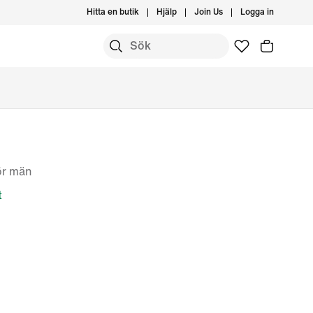
Hitta en butik
Hjälp
Join Us
Logga in
ör män
t