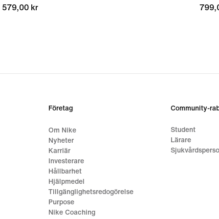
579,00 kr
579,00 kr
799,
799,
Företag
Community-rab
Student
Om Nike
Lärare
Nyheter
Sjukvårdsperso
Karriär
Investerare
Hållbarhet
Hjälpmedel
Tillgänglighetsredogörelse
Purpose
Nike Coaching