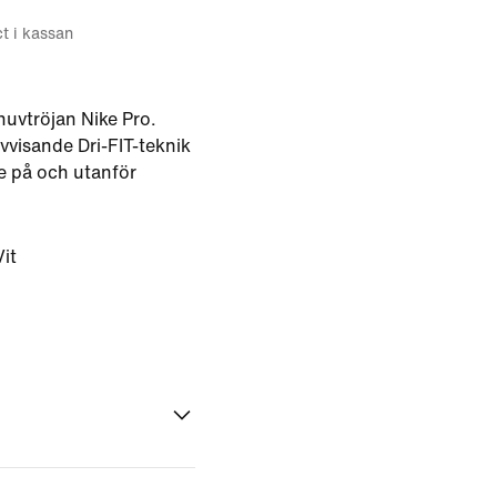
ct i kassan
huvtröjan Nike Pro.
vvisande Dri-FIT-teknik
e på och utanför
it