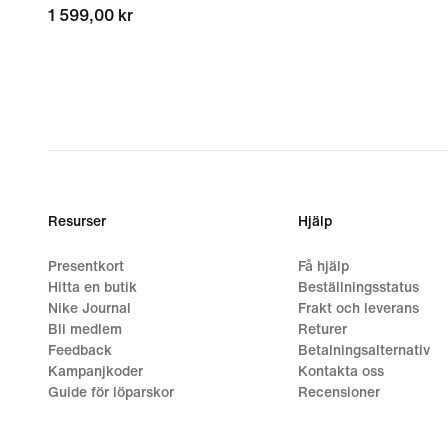
1 599,00 kr
1 599,00 kr
Resurser
Hjälp
Presentkort
Få hjälp
Hitta en butik
Beställningsstatus
Nike Journal
Frakt och leverans
Bli medlem
Returer
Feedback
Betalningsalternativ
Kampanjkoder
Kontakta oss
Guide för löparskor
Recensioner