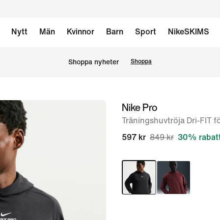
Nytt
Män
Kvinnor
Barn
Sport
NikeSKIMS
Shoppa nyheter
Shoppa
Nike Pro
bild
1
Träningshuvtröja Dri-FIT f
av
597 kr
849 kr
30% rabat
7