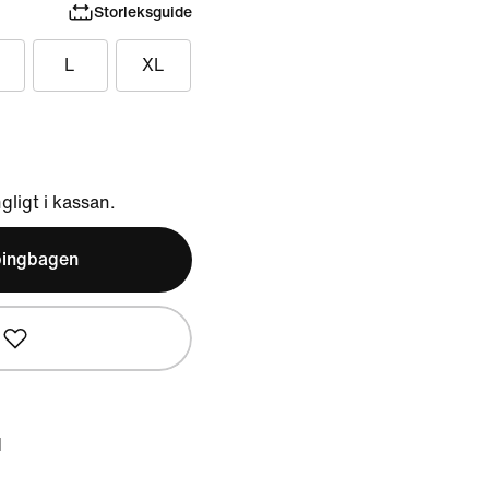
Storleksguide
L
XL
ngligt i kassan.
pingbagen
d