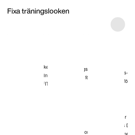
Fixa träningslooken
Item 3 of 23
Shoppa
modellen