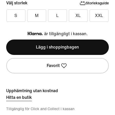
Välj storlek
Storleksguide
S
M
L
XL
XXL
är tillgängligt i kassan.
Klarna
Lägg i shoppingbagen
Favorit
Upphämtning utan kostnad
Hitta en butik
Tillgänglig för Click and Collect i kassan