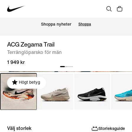
Shoppa nyheter
Shoppa
ACG Zegama Trail
Terränglöparsko för män
1 949 kr
Högt betyg
Välj storlek
Storleksguide