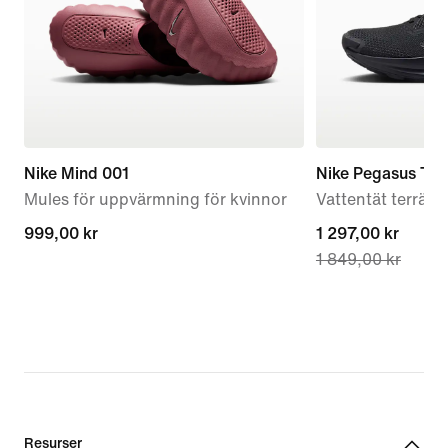
Nike Mind 001
Nike Pegasus Tra
Mules för uppvärmning för kvinnor
Vattentät terrän
999,00 kr
999,00 kr
current
1 297,00 kr
1 849,00 kr
price
1 297,00 kr,
original
price
1 849,00 kr
Resurser