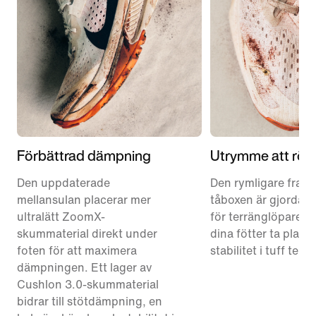
Förbättrad dämpning
Utrymme att röra
Den uppdaterade
Den rymligare fram
mellansulan placerar mer
tåboxen är gjorda sp
ultralätt ZoomX-
för terränglöpare oc
skummaterial direkt under
dina fötter ta plats 
foten för att maximera
stabilitet i tuff terr
dämpningen. Ett lager av
Cushlon 3.0-skummaterial
bidrar till stötdämpning, en