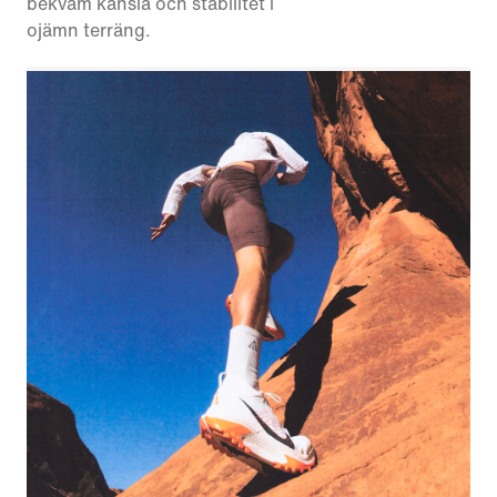
bekväm känsla och stabilitet i
ojämn terräng.