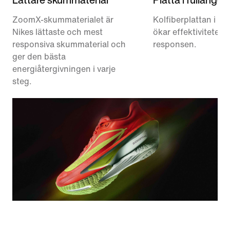
ZoomX-skummaterialet är
Kolfiberplattan i fu
Nikes lättaste och mest
ökar effektiviteten 
responsiva skummaterial och
responsen.
ger den bästa
energiåtergivningen i varje
steg.