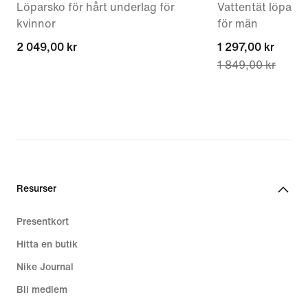
Löparsko för hårt underlag för
Vattentät löparsk
kvinnor
för män
2 049,00 kr
2 049,00 kr
current
1 297,00 kr
1 849,00 kr
price
1 297,00 kr,
original
price
1 849,00 kr
Resurser
Presentkort
Hitta en butik
Nike Journal
Bli medlem