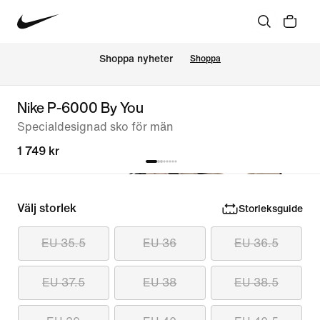
Shoppa nyheter
Shoppa
Nike P-6000 By You
Specialdesignad sko för män
1 749 kr
Välj storlek
Storleksguide
EU 35.5
EU 36
EU 36.5
EU 37.5
EU 38
EU 38.5