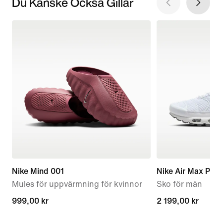
Du Kanske Också Gillar
Nike Mind 001
Nike Air Max Plus
Mules för uppvärmning för kvinnor
Sko för män
999,00 kr
999,00 kr
2 199,00 kr
2 199,00 kr