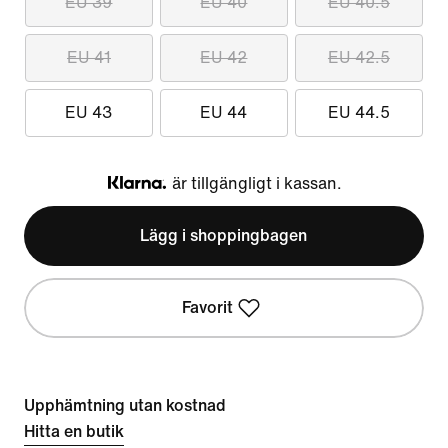
EU 39
EU 40
EU 40.5
EU 41
EU 42
EU 42.5
EU 43
EU 44
EU 44.5
är tillgängligt i kassan.
Klarna
Lägg i shoppingbagen
Favorit
Upphämtning utan kostnad
Hitta en butik