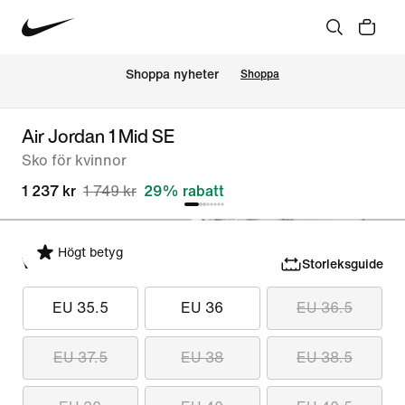
Shoppa nyheter
Shoppa
Air Jordan 1 Mid SE
Sko för kvinnor
1 237 kr
1 749 kr
29% rabatt
Högt betyg
Välj storlek
Storleksguide
EU 35.5
EU 36
EU 36.5
EU 37.5
EU 38
EU 38.5