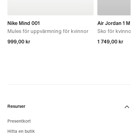
Nike Mind 001
Air Jordan 1 Mid 
Mules för uppvärmning för kvinnor
Sko för kvinnor
999,00 kr
999,00 kr
1 749,00 kr
1 749,00 kr
Resurser
Presentkort
Hitta en butik