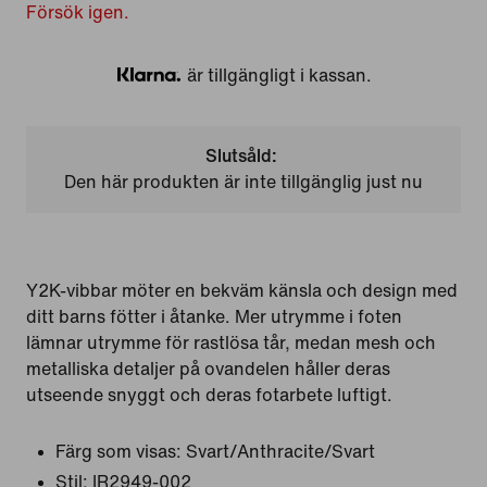
Försök igen.
är tillgängligt i kassan.
Klarna
Slutsåld:
Den här produkten är inte tillgänglig just nu
Y2K-vibbar möter en bekväm känsla och design med
ditt barns fötter i åtanke. Mer utrymme i foten
lämnar utrymme för rastlösa tår, medan mesh och
metalliska detaljer på ovandelen håller deras
utseende snyggt och deras fotarbete luftigt.
Färg som visas:
Svart/Anthracite/Svart
Stil:
IR2949-002