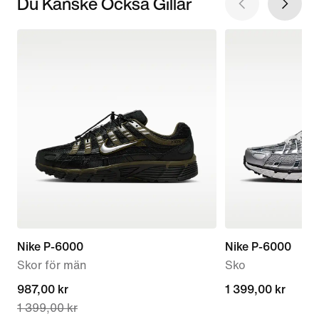
Du Kanske Också Gillar
Nike P-6000
Nike P-6000
Skor för män
Sko
current
987,00 kr
1 399,00 kr
1 399,00 kr
1 399,00 kr
price