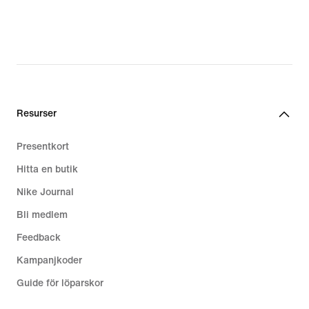
987,00 kr,
original
price
1 399,00 kr
Resurser
Presentkort
Hitta en butik
Nike Journal
Bli medlem
Feedback
Kampanjkoder
Guide för löparskor