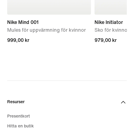
Nike Mind 001
Nike Initiator
Mules för uppvärmning för kvinnor
Sko för kvinnor
999,00 kr
999,00 kr
979,00 kr
979,00 kr
Resurser
Presentkort
Hitta en butik