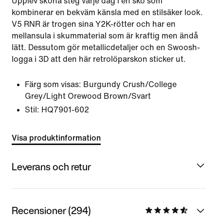
Upplev sköna steg varje dag i en sko som
kombinerar en bekväm känsla med en stilsäker look.
V5 RNR är trogen sina Y2K-rötter och har en
mellansula i skummaterial som är kraftig men ändå
lätt. Dessutom gör metallicdetaljer och en Swoosh-
logga i 3D att den här retrolöparskon sticker ut.
Färg som visas:
Burgundy Crush/College
Grey/Light Orewood Brown/Svart
Stil:
HQ7901-602
Visa produktinformation
Leverans och retur
Recensioner (294)