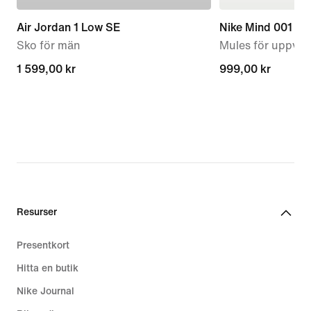
Air Jordan 1 Low SE
Nike Mind 001
Sko för män
Mules för uppvär
1 599,00 kr
1 599,00 kr
999,00 kr
999,00 kr
Resurser
Presentkort
Hitta en butik
Nike Journal