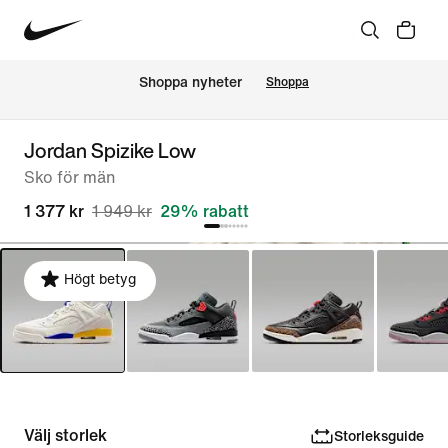
Shoppa nyheter
Shoppa
Jordan Spizike Low
Sko för män
1 377 kr
1 949 kr
29% rabatt
Högt betyg
Välj storlek
Storleksguide