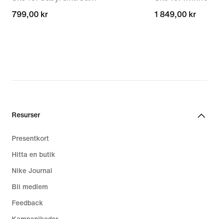
799,00 kr
799,00 kr
1 849,00 kr
1 849,00 kr
Resurser
Presentkort
Hitta en butik
Nike Journal
Bli medlem
Feedback