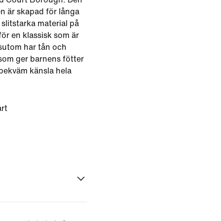
n är skapad för långa
litstarka material på
ör en klassisk som är
ssutom har tån och
som ger barnens fötter
 bekväm känsla hela
rt