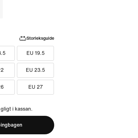
Storleksguide
8.5
EU 19.5
22
EU 23.5
26
EU 27
ngligt i kassan.
pingbagen