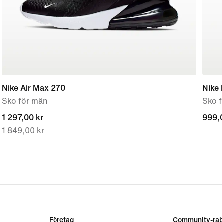
Nike Air Max 270
Nike
Sko för män
Sko 
current
1 297,00 kr
999,
999,
1 849,00 kr
price
1 297,00 kr,
original
price
1 849,00 kr
Företag
Community-rab