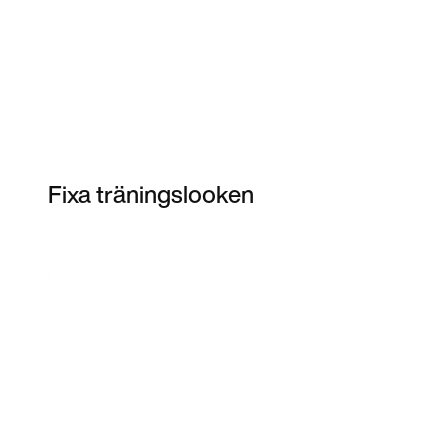
Fixa träningslooken
Item 3 of 8