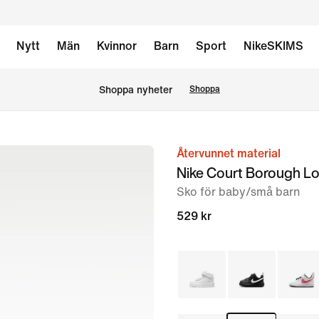
Nytt
Män
Kvinnor
Barn
Sport
NikeSKIMS
Shoppa nyheter
Shoppa
Återvunnet material
bild
Nike Court Borough L
1
Sko för baby/små barn
av
8
529 kr