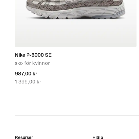
Nike P-6000 SE
sko för kvinnor
current
987,00 kr
1 399,00 kr
price
987,00 kr,
original
price
1 399,00 kr
Resurser
Hjälp