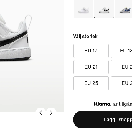
Välj storlek
EU 17
EU 1
EU 21
EU 
EU 25
EU 
är tillgä
Klarna
Lägg i shop