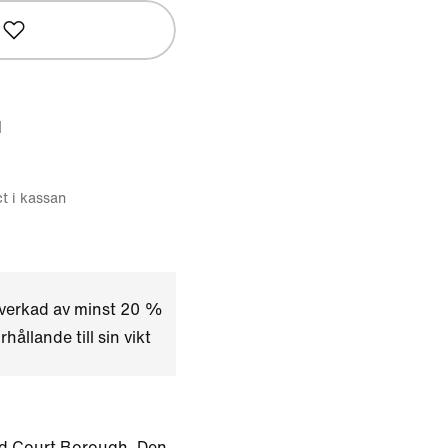
d
ct i kassan
lverkad av minst 20 %
hållande till sin vikt
ed Court Borough. Den