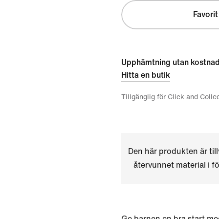
Favorit
Upphämtning utan kostna
Hitta en butik
Tillgänglig för Click and Colle
Den här produkten är til
återvunnet material i för
Ge barnen en bra start m