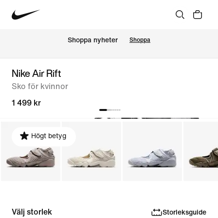
Shoppa nyheter
Shoppa
Nike Air Rift
Sko för kvinnor
1 499 kr
Högt betyg
Välj storlek
Storleksguide