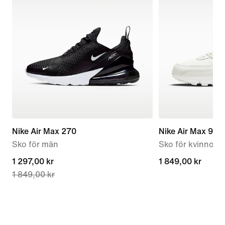
Nike Air Max 270
Nike Air Max 90
Sko för män
Sko för kvinnor
current
1 297,00 kr
1 849,00 kr
1 849,00 kr
1 849,00 kr
price
1 297,00 kr,
original
price