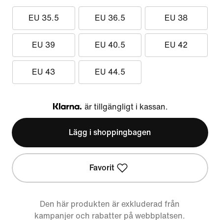
EU 35.5
EU 36.5
EU 38
EU 39
EU 40.5
EU 42
EU 43
EU 44.5
är tillgängligt i kassan.
Klarna
Lägg i shoppingbagen
Favorit
Den här produkten är exkluderad från
kampanjer och rabatter på webbplatsen.