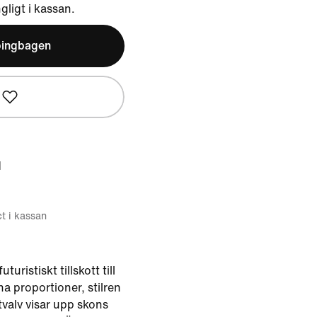
ngligt i kassan.
pingbagen
d
ct i kassan
turistiskt tillskott till
na proportioner, stilren
tvalv visar upp skons