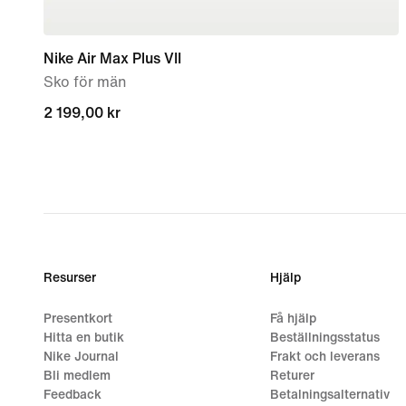
Nike Air Max Plus VII
Sko för män
2 199,00 kr
2 199,00 kr
Resurser
Hjälp
Presentkort
Få hjälp
Hitta en butik
Beställningsstatus
Nike Journal
Frakt och leverans
Bli medlem
Returer
Feedback
Betalningsalternativ