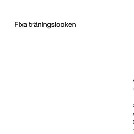
Fixa träningslooken
Item 3 of 3