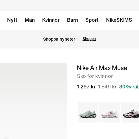
Nytt
Män
Kvinnor
Barn
Sport
NikeSKIMS
Shoppa nyheter
Shoppa
Nike Air Max Muse
bild
1
Sko för kvinnor
av
1 297 kr
1 849 kr
30% rab
8