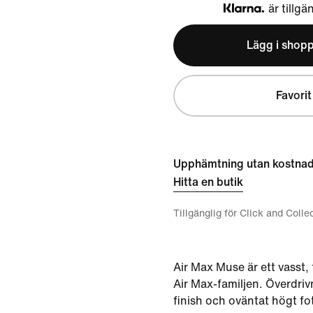
är tillgä
Klarna
Lägg i shop
Favorit
Upphämtning utan kostna
Hitta en butik
Tillgänglig för Click and Colle
Air Max Muse är ett vasst, fu
Air Max-familjen. Överdriv
finish och oväntat högt fo