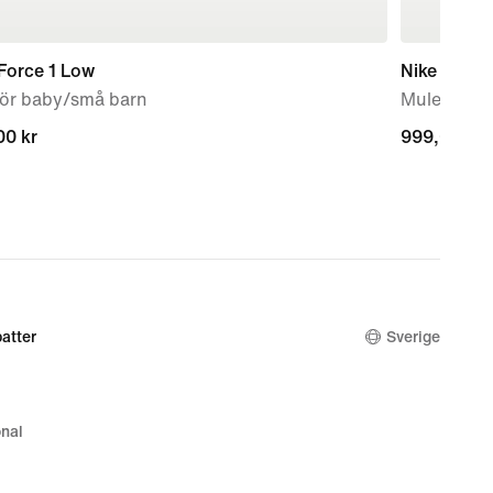
Force 1 Low
Nike Mind 
för baby/små barn
Mules för 
00 kr
00 kr
999,00 kr
999,00 kr
atter
Sverige
nal