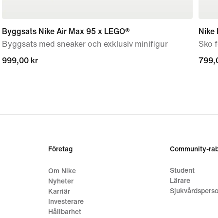
Byggsats Nike Air Max 95 x LEGO®
Nike 
Byggsats med sneaker och exklusiv minifigur
Sko 
999,00 kr
999,00 kr
799,
799,
Företag
Community-rab
Student
Om Nike
Lärare
Nyheter
Sjukvårdsperso
Karriär
Investerare
Hållbarhet