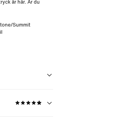
tryck är här. Är du
Stone/Summit
l