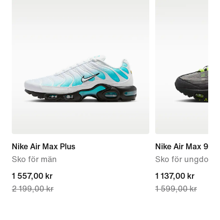
Nike Air Max Plus
Nike Air Max 95 
Sko för män
Sko för ungdom
current
1 557,00 kr
current
1 137,00 kr
2 199,00 kr
1 599,00 kr
price
price
1 557,00 kr,
1 137,00 kr,
original
original