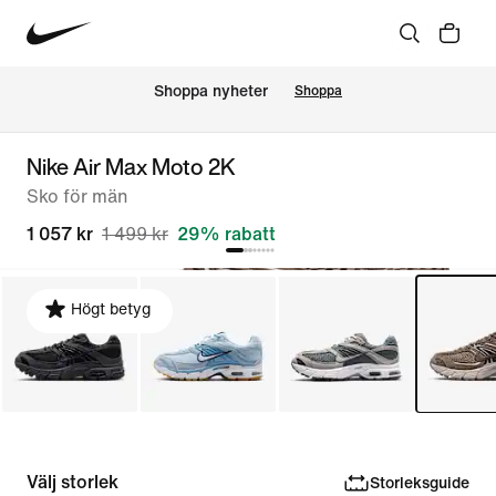
Shoppa nyheter
Shoppa
Nike Air Max Moto 2K
Sko för män
1 057 kr
1 499 kr
29% rabatt
Högt betyg
Välj storlek
Storleksguide