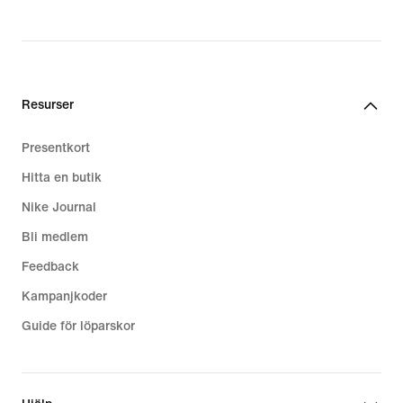
price
price
2 199,00 kr
1 599,00 kr
Resurser
Presentkort
Hitta en butik
Nike Journal
Bli medlem
Feedback
Kampanjkoder
Guide för löparskor