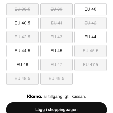
EU 38.5
EU 39
EU 40
EU 40.5
EU 41
EU 42
EU 42.5
EU 43
EU 44
EU 44.5
EU 45
EU 45.5
EU 46
EU 47
EU 47.5
EU 48.5
EU 49.5
är tillgängligt i kassan.
Klarna
Lägg i shoppingbagen