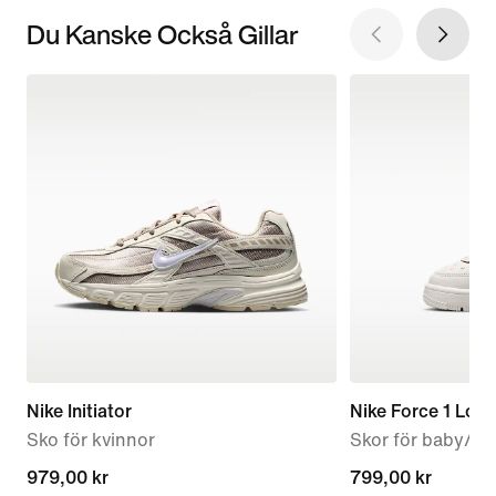
Du Kanske Också Gillar
Nike Initiator
Nike Force 1 Low
Sko för kvinnor
Skor för baby/sm
979,00 kr
979,00 kr
799,00 kr
799,00 kr