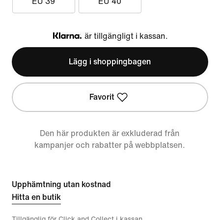
EU 39
EU 40
är tillgängligt i kassan.
Klarna
Lägg i shoppingbagen
Favorit
Den här produkten är exkluderad från
kampanjer och rabatter på webbplatsen.
Upphämtning utan kostnad
Hitta en butik
Tillgänglig för Click and Collect i kassan