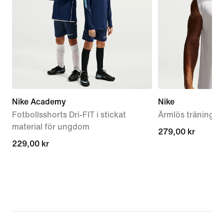
Nike Academy
Nike
Fotbollsshorts Dri-FIT i stickat
Ärmlös träningstr
material för ungdom
279,00 kr
279,00 kr
229,00 kr
229,00 kr