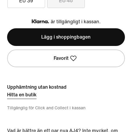
EU 39
EU 40
är tillgängligt i kassan.
Klarna
Lägg i shoppingbagen
Favorit
Upphämtning utan kostnad
Hitta en butik
Tillgänglig för Click and Collect i kassan
Vad är bättre än ett par nya AJ4? Inte mycket, om