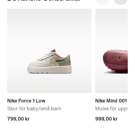
Nike Force 1 Low
Nike Mind 001
Skor för baby/små barn
Mules för uppvär
799,00 kr
799,00 kr
999,00 kr
999,00 kr