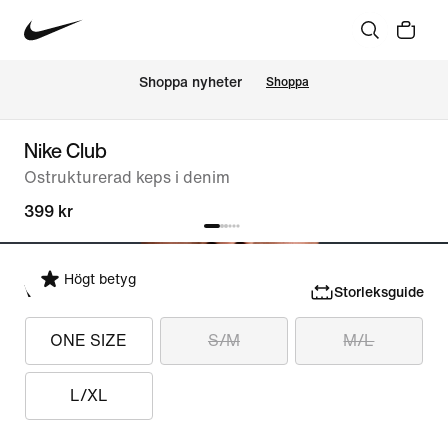
Shoppa nyheter
Shoppa
Nike Club
Ostrukturerad keps i denim
399 kr
Högt betyg
Välj storlek
Storleksguide
ONE SIZE
S/M
M/L
L/XL