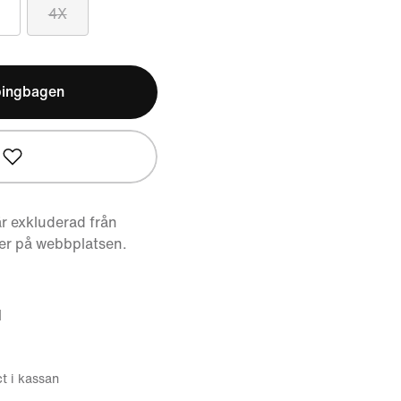
4X
pingbagen
r exkluderad från
er på webbplatsen.
d
ct i kassan