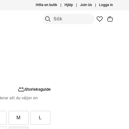
Hitta en butik
Hjälp
Join Us
Logga in
Storleksguide
erar att du väljer en
M
L