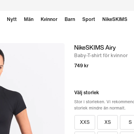
Nytt
Män
Kvinnor
Barn
Sport
NikeSKIMS
NikeSKIMS Airy
bild
1
Baby-T-shirt för kvinnor
av
749 kr
10
Välj storlek
Stor i storleken. Vi rekommend
storlek mindre än normalt.
XXS
XS
S