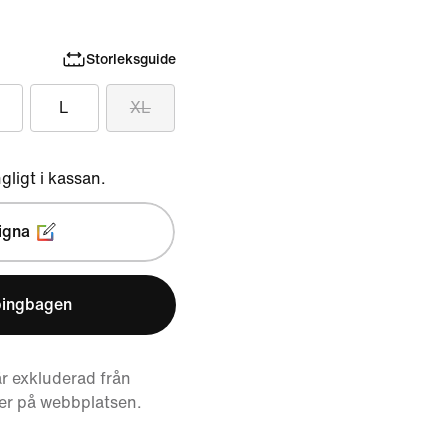
Storleksguide
L
XL
ngligt i kassan.
igna
pingbagen
r exkluderad från
er på webbplatsen.