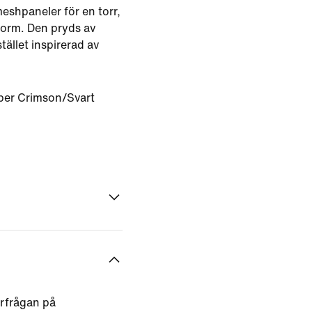
eshpaneler för en torr,
sform. Den pryds av
tället inspirerad av
per Crimson/Svart
rfrågan på