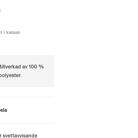
d
ct i kassan
tillverkad av 100 %
olyester.
ela
r svettavvisande