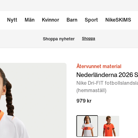
Nytt
Män
Kvinnor
Barn
Sport
NikeSKIMS
Shoppa nyheter
Shoppa
Återvunnet material
bild
Nederländerna 2026 
1
Nike Dri-FIT fotbollslands
av
(hemmaställ)
5
979 kr