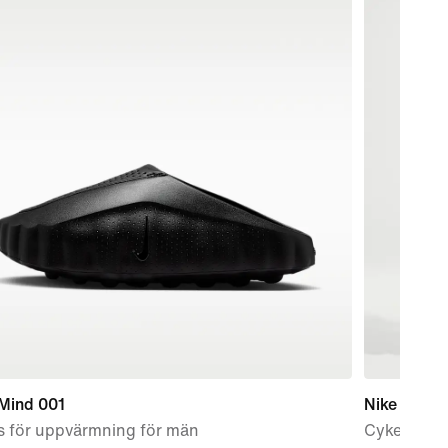
 Mind 001
Nike Pro
s för uppvärmning för män
Cykelshort