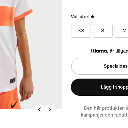
Välj storlek
XS
S
M
är tillgä
Klarna
Specialdes
Lägg i shop
Den här produkten ä
kampanjer och rabatt