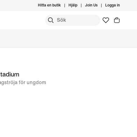
Hitta en butik
Hjälp
Join Us
Logga in
Stadium
lagströja för ungdom