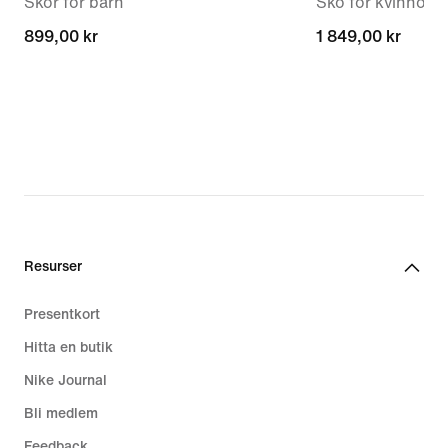
Skor för barn
Sko för kvinnor
899,00 kr
899,00 kr
1 849,00 kr
1 849,00 kr
Resurser
Presentkort
Hitta en butik
Nike Journal
Bli medlem
Feedback