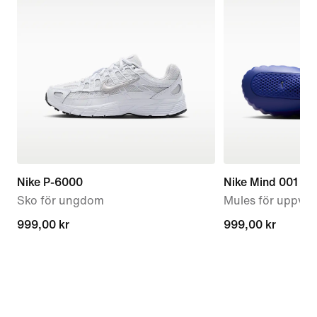
Nike P-6000
Nike Mind 001
Sko för ungdom
Mules för uppvär
999,00 kr
999,00 kr
999,00 kr
999,00 kr