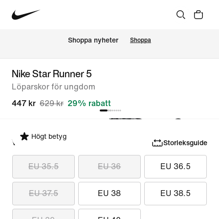
Shoppa nyheter
Shoppa
Nike Star Runner 5
Löparskor för ungdom
447 kr
629 kr
29% rabatt
Högt betyg
Välj storlek
Storleksguide
EU 35.5
EU 36
EU 36.5
EU 37.5
EU 38
EU 38.5