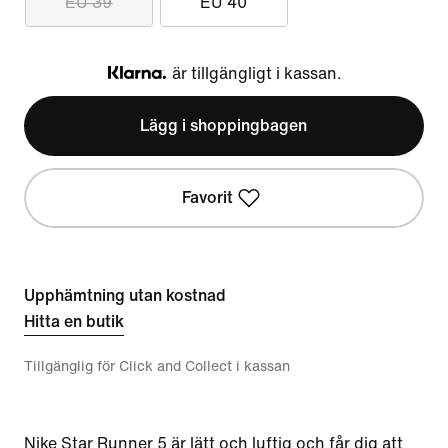
EU 39
EU 40
är tillgängligt i kassan.
Klarna
Lägg i shoppingbagen
Favorit
Upphämtning utan kostnad
Hitta en butik
Tillgänglig för Click and Collect i kassan
Nike Star Runner 5 är lätt och luftig och får dig att