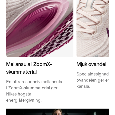
Mellansula i ZoomX-
Mjuk ovandel
skummaterial
Specialdesignad me
ovandelen ger en mj
En ultraresponsiv mellansula
känsla.
i ZoomX-skummaterial ger
Nikes högsta
energiåtergivning.