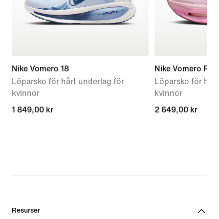
Nike Vomero 18
Nike Vomero Pre
Löparsko för hårt underlag för
Löparsko för hårt
kvinnor
kvinnor
1 849,00 kr
1 849,00 kr
2 649,00 kr
2 649,00 kr
Resurser