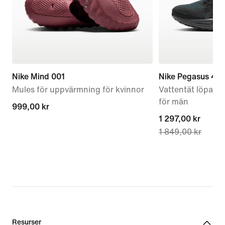
Nike Mind 001
Nike Pegasus 41
Mules för uppvärmning för kvinnor
Vattentät löparsk
för män
999,00 kr
999,00 kr
current
1 297,00 kr
1 849,00 kr
price
1 297,00 kr,
original
price
1 849,00 kr
Resurser