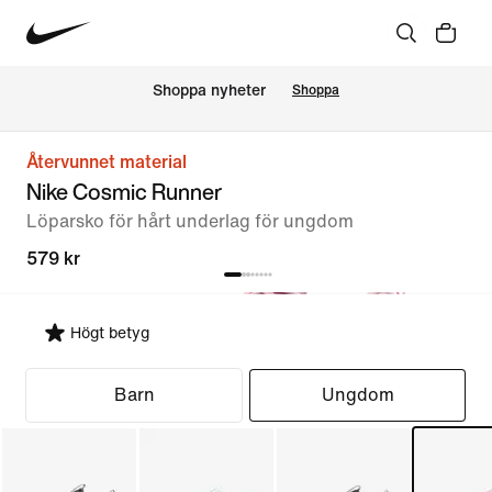
Shoppa nyheter
Shoppa
Återvunnet material
Nike Cosmic Runner
Löparsko för hårt underlag för ungdom
579 kr
Högt betyg
Välj passform
Barn
Ungdom