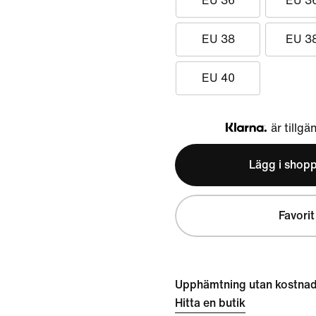
EU 36
EU 3
EU 38
EU 3
EU 40
är tillgä
Klarna
Lägg i shop
Favorit
Upphämtning utan kostna
Hitta en butik