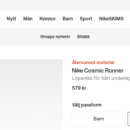
Nytt
Män
Kvinnor
Barn
Sport
NikeSKIMS
Shoppa nyheter
Shoppa
Återvunnet material
bild
Nike Cosmic Runner
1
Löparsko för hårt underl
av
8
579 kr
Välj passform
Barn