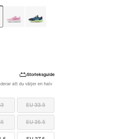
Storleksguide
derar att du väljer en halv
33
EU 33.5
35
EU 35.5