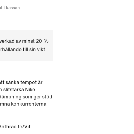
ct i kassan
lverkad av minst 20 %
hållande till sin vikt
att sänka tempot är
n slitstarka Nike
 dämpning som ger stöd
 lämna konkurrenterna
Anthracite/Vit