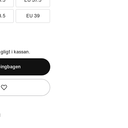
6.5
EU 37.5
8.5
EU 39
ngligt i kassan.
pingbagen
d