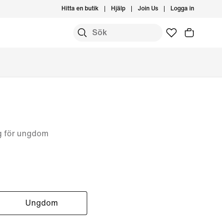
Hitta en butik
Hjälp
Join Us
Logga in
ag för ungdom
Ungdom