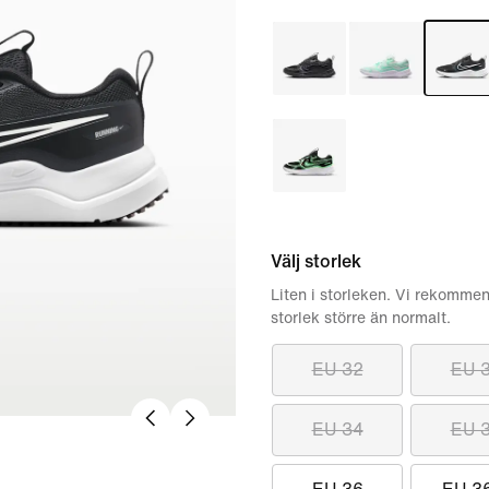
Välj storlek
Liten i storleken. Vi rekommen
storlek större än normalt.
EU 32
EU 
EU 34
EU 