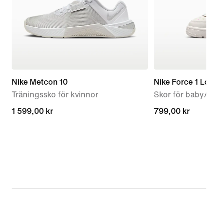
Nike Metcon 10
Nike Force 1 Low
Träningssko för kvinnor
Skor för baby/sm
1 599,00 kr
1 599,00 kr
799,00 kr
799,00 kr