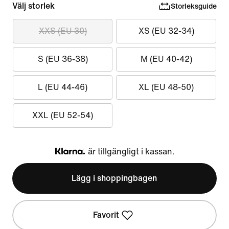
Välj storlek
Storleksguide
XXS (EU 30)
XS (EU 32-34)
S (EU 36-38)
M (EU 40-42)
L (EU 44-46)
XL (EU 48-50)
XXL (EU 52-54)
är tillgängligt i kassan.
Klarna
Lägg i shoppingbagen
Favorit