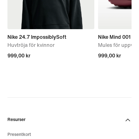
Nike 24.7 ImpossiblySoft
Nike Mind 001
Huvtröja för kvinnor
Mules för uppvär
999,00 kr
999,00 kr
999,00 kr
999,00 kr
Resurser
Presentkort