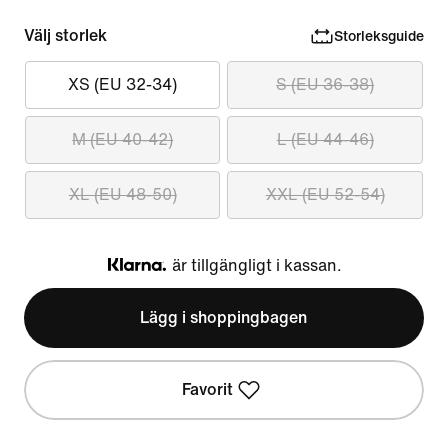
Välj storlek
Storleksguide
XS (EU 32-34)
S (EU 36-38)
M (EU 40-42)
L (EU 44-46)
XL (EU 48-50)
XXL (EU 52-54)
är tillgängligt i kassan.
Klarna
Lägg i shoppingbagen
Favorit