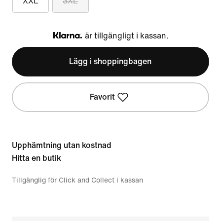
XXL
3XL
är tillgängligt i kassan.
Klarna
Lägg i shoppingbagen
Favorit
Upphämtning utan kostnad
Hitta en butik
Tillgänglig för Click and Collect i kassan