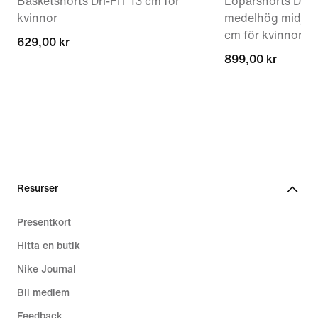
Basketshorts Dri-FIT 13 cm för
Löparshorts Dri-
kvinnor
medelhög midja o
cm för kvinnor
629,00 kr
629,00 kr
899,00 kr
899,00 kr
Resurser
Presentkort
Hitta en butik
Nike Journal
Bli medlem
Feedback