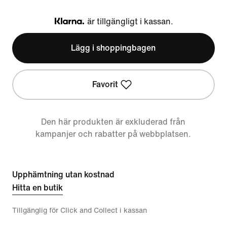
är tillgängligt i kassan.
Klarna
Lägg i shoppingbagen
Favorit
Den här produkten är exkluderad från
kampanjer och rabatter på webbplatsen.
Upphämtning utan kostnad
Hitta en butik
Tillgänglig för Click and Collect i kassan