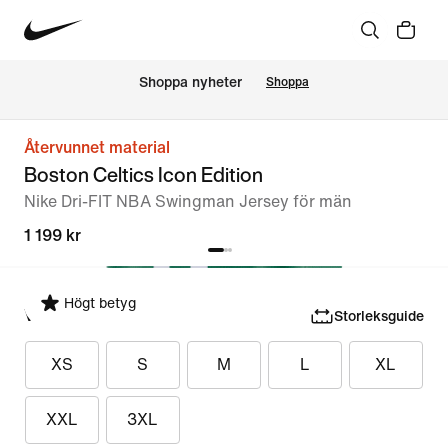
Shoppa nyheter
Shoppa
Återvunnet material
Boston Celtics Icon Edition
Nike Dri-FIT NBA Swingman Jersey för män
1 199 kr
Högt betyg
Välj storlek
Storleksguide
XS
S
M
L
XL
XXL
3XL