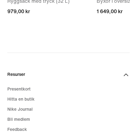
Ryggsäck med tryck (32 L)
Byxor i oversizem
979,00 kr
979,00 kr
1 649,00 kr
1 649,00 kr
Resurser
Presentkort
Hitta en butik
Nike Journal
Bli medlem
Feedback