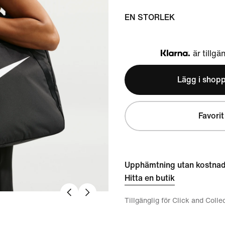
EN STORLEK
är tillgä
Klarna
Lägg i shop
Favorit
Upphämtning utan kostna
Hitta en butik
Tillgänglig för Click and Colle