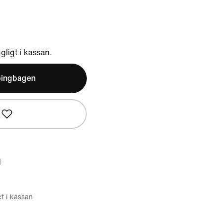
ngligt i kassan.
pingbagen
d
ct i kassan