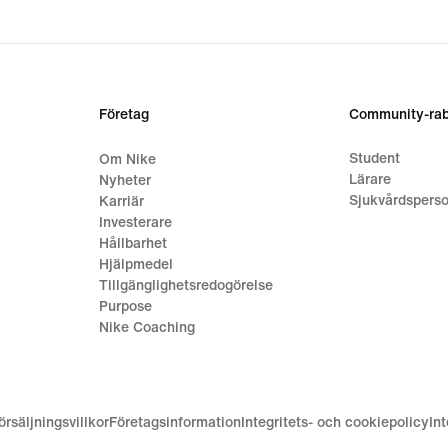
Företag
Community-rab
Student
Om Nike
Lärare
Nyheter
Sjukvårdsperso
Karriär
Investerare
Hållbarhet
Hjälpmedel
Tillgänglighetsredogörelse
Purpose
Nike Coaching
örsäljningsvillkor
Företagsinformation
Integritets- och cookiepolicy
In