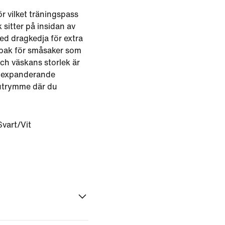
r vilket träningspass
 sitter på insidan av
d dragkedja för extra
 bak för småsaker som
 Och väskans storlek är
r expanderande
 utrymme där du
Svart/Vit