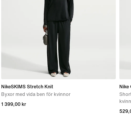
NikeSKIMS Stretch Knit
Nike
Byxor med vida ben för kvinnor
Short
kvin
1 399,00 kr
1 399,00 kr
529,
529,