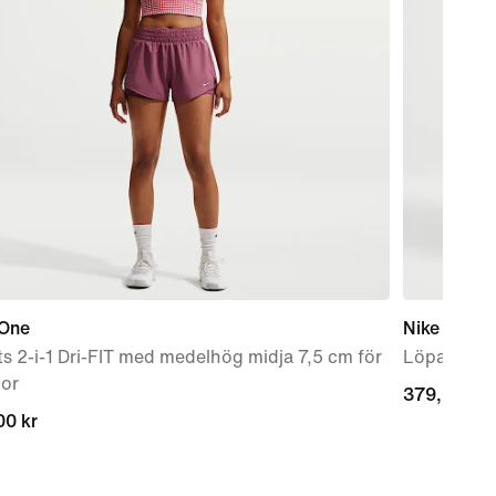
 One
Nike Temp
s 2-i-1 Dri-FIT med medelhög midja 7,5 cm för
Löparshorts
nor
379,00 kr
379,00 kr
00 kr
00 kr