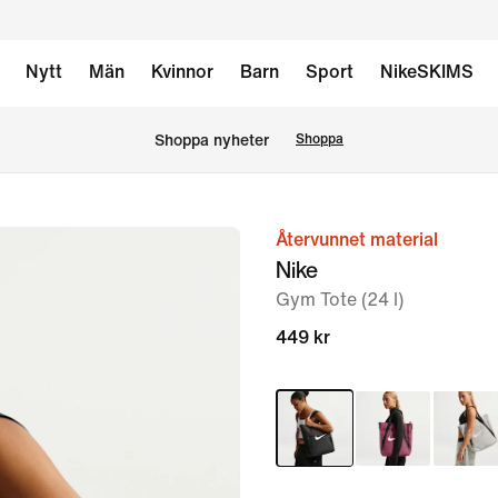
Nytt
Män
Kvinnor
Barn
Sport
NikeSKIMS
Shoppa nyheter
Shoppa
Återvunnet material
bild
Nike
1
Gym Tote (24 l)
av
11
449 kr