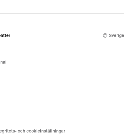
atter
Sverige
nal
tegritets- och cookieinställningar