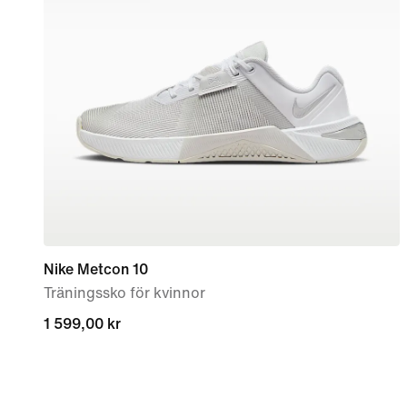
Nike Metcon 10
Träningssko för kvinnor
1 599,00 kr
1 599,00 kr