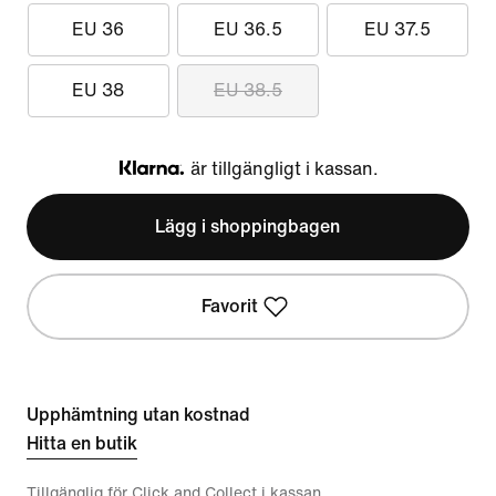
EU 36
EU 36.5
EU 37.5
EU 38
EU 38.5
är tillgängligt i kassan.
Klarna
Lägg i shoppingbagen
Favorit
Upphämtning utan kostnad
Hitta en butik
Tillgänglig för Click and Collect i kassan