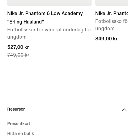
Nike Jr. Phantom 6 Low Academy
Nike Jr. Phantom
Fotbollssko för v
"Erling Haaland"
ungdom
Fotbollsskor för varierat underlag för
ungdom
849,00 kr
849,00 kr
current
527,00 kr
749,00 kr
price
527,00 kr,
original
price
749,00 kr
Resurser
Presentkort
Hitta en butik