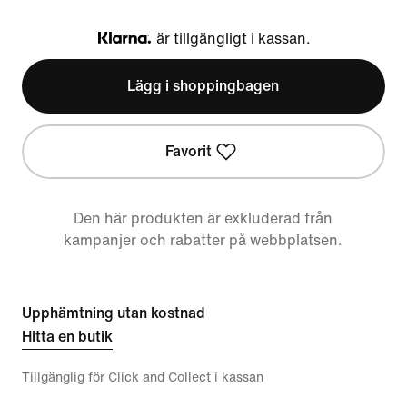
är tillgängligt i kassan.
Klarna
Lägg i shoppingbagen
Favorit
Den här produkten är exkluderad från
kampanjer och rabatter på webbplatsen.
Upphämtning utan kostnad
Hitta en butik
Tillgänglig för Click and Collect i kassan