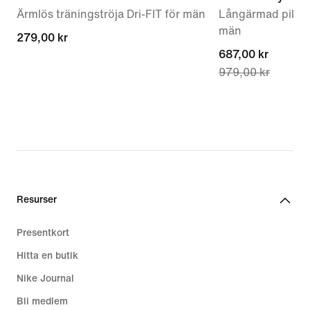
Ärmlös träningströja Dri-FIT för män
Långärmad pikétrö
män
279,00 kr
279,00 kr
current
687,00 kr
979,00 kr
price
687,00 kr,
original
price
979,00 kr
Resurser
Presentkort
Hitta en butik
Nike Journal
Bli medlem