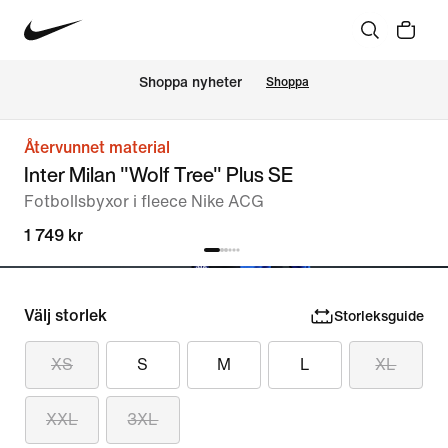
Shoppa nyheter
Shoppa
Återvunnet material
Inter Milan "Wolf Tree" Plus SE
Fotbollsbyxor i fleece Nike ACG
1 749 kr
Välj storlek
Storleksguide
XS
S
M
L
XL
XXL
3XL