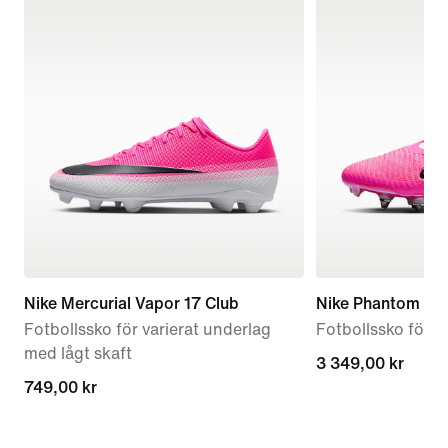
Nike Mercurial Vapor 17 Club
Nike Phantom 6 L
Fotbollssko för varierat underlag
Fotbollssko för v
med lågt skaft
3 349,00 kr
3 349,00 kr
749,00 kr
749,00 kr