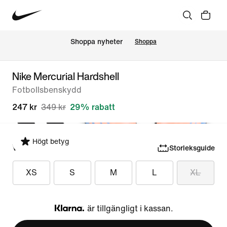
Shoppa nyheter
Shoppa
Nike Mercurial Hardshell
Fotbollsbenskydd
247 kr
349 kr
29% rabatt
Högt betyg
Välj storlek
Storleksguide
XS
S
M
L
XL
är tillgängligt i kassan.
Klarna