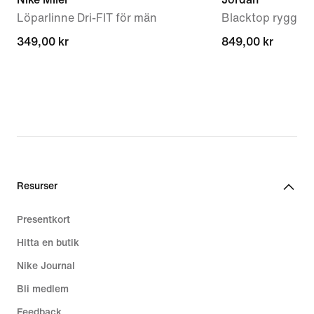
Löparlinne Dri-FIT för män
Blacktop ryggsäck
349,00 kr
349,00 kr
849,00 kr
849,00 kr
Resurser
Presentkort
Hitta en butik
Nike Journal
Bli medlem
Feedback