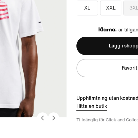
XL
XXL
3X
är tillgä
Klarna
Lägg i shop
Favorit
Upphämtning utan kostna
Hitta en butik
Tillgänglig för Click and Colle