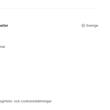
atter
Sverige
nal
tegritets- och cookieinställningar