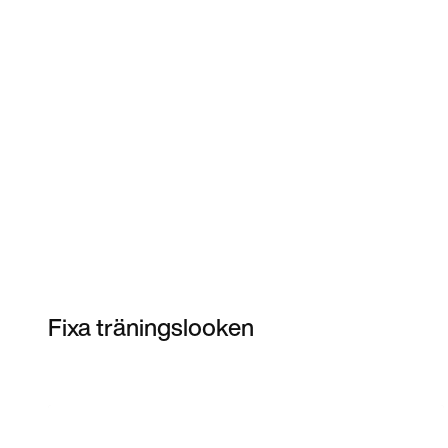
Fixa träningslooken
Item 3 of 4