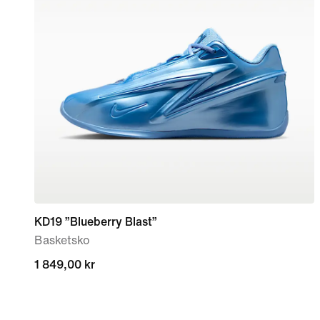
KD19 ”Blueberry Blast”
Basketsko
1 849,00 kr
1 849,00 kr