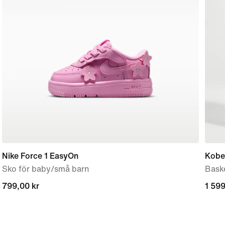
Nike Force 1 EasyOn
Kobe
Sko för baby/små barn
Bask
799,00 kr
799,00 kr
1 599
1 599