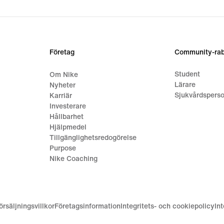
Företag
Community-rab
Student
Om Nike
Lärare
Nyheter
Sjukvårdsperso
Karriär
Investerare
Hållbarhet
Hjälpmedel
Tillgänglighetsredogörelse
Purpose
Nike Coaching
örsäljningsvillkor
Företagsinformation
Integritets- och cookiepolicy
In