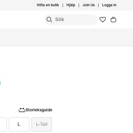
Hitta en butik
Hjälp
Join Us
Logga in
n
t
Storleksguide
L
L Tall