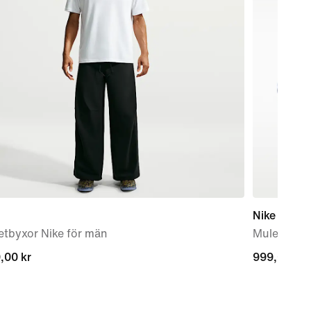
Nike Mind 
etbyxor Nike för män
Mules för 
,00 kr
,00 kr
999,00 kr
999,00 kr