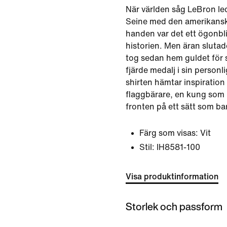
När världen såg LeBron le
Seine med den amerikanska
handen var det ett ögonbli
historien. Men äran slutad
tog sedan hem guldet för si
fjärde medalj i sin personl
shirten hämtar inspiration
flaggbärare, en kung som l
fronten på ett sätt som ba
Färg som visas:
Vit
Stil:
IH8581-100
Visa produktinformation
Storlek och passform