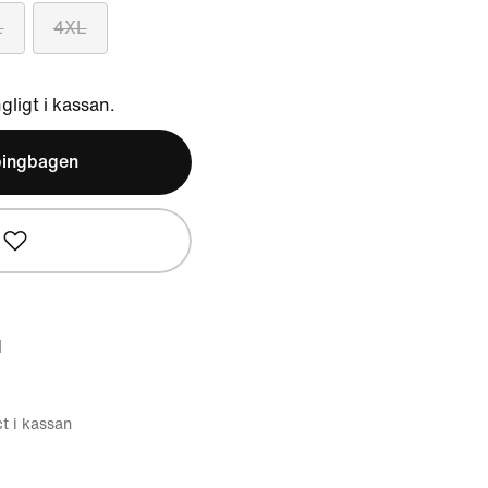
L
4XL
ngligt i kassan.
pingbagen
d
ct i kassan