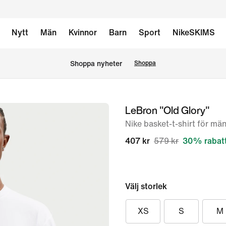
Nytt
Män
Kvinnor
Barn
Sport
NikeSKIMS
Shoppa nyheter
Shoppa
LeBron "Old Glory"
bild
1
Nike basket-t-shirt för mä
av
407 kr
579 kr
30% rabat
11
Välj storlek
XS
S
M