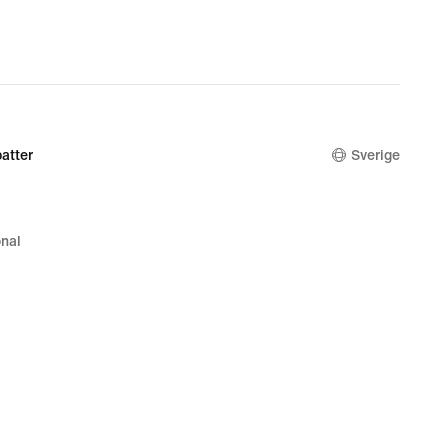
,00 kr,
nal
,00 kr
atter
Sverige
nal