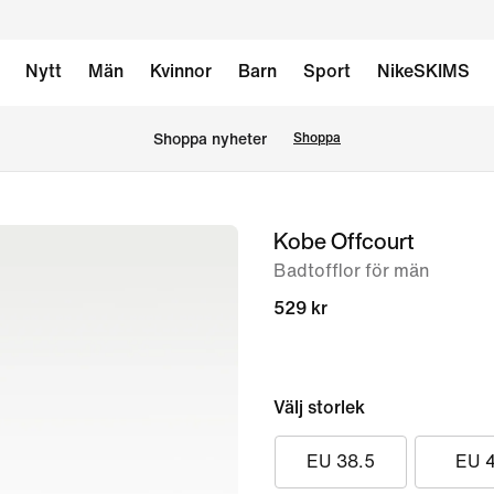
Nytt
Män
Kvinnor
Barn
Sport
NikeSKIMS
Shoppa nyheter
Shoppa
Kobe Offcourt
bild
1
Badtofflor för män
av
529 kr
6
Välj storlek
EU 38.5
EU 