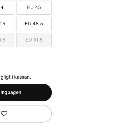
44
EU 45
7.5
EU 48.5
0.5
EU 51.5
ngligt i kassan.
pingbagen