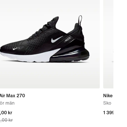
Air Max 270
Nike P-60
för män
Sko
nt
,00 kr
1 399,00 k
1 399,00 k
,00 kr