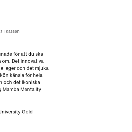
d
ct i kassan
gnade för att du ska
 om. Det innovativa
a lager och det mjuka
kön känsla för hela
 och det ikoniska
g Mamba Mentality
University Gold