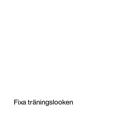
Fixa träningslooken
Item 3 of 10