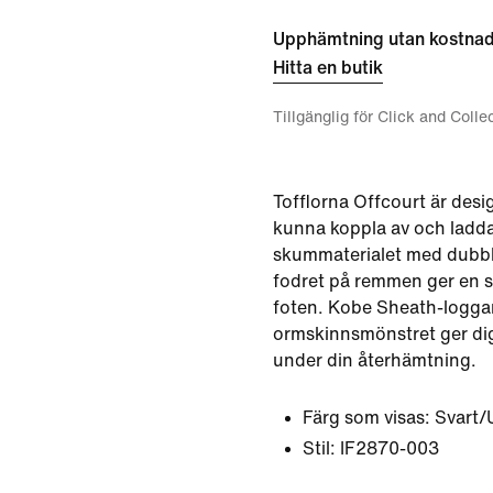
Upphämtning utan kostna
Hitta en butik
Tillgänglig för Click and Colle
Tofflorna Offcourt är desi
kunna koppla av och ladda
skummaterialet med dubbl
fodret på remmen ger en s
foten. Kobe Sheath-loggan
ormskinnsmönstret ger di
under din återhämtning.
Färg som visas:
Svart/
Stil:
IF2870-003