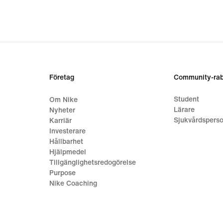
1 297
origi
price
1 849
Företag
Community-rab
Student
Om Nike
Lärare
Nyheter
Sjukvårdsperso
Karriär
Investerare
Hållbarhet
Hjälpmedel
Tillgänglighetsredogörelse
Purpose
Nike Coaching