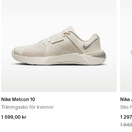
Nike Metcon 10
Nike 
Träningssko för kvinnor
Sko 
1 599,00 kr
1 599,00 kr
curre
1 297
1 849
price