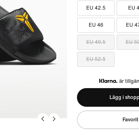
EU 42.5
EU 
EU 46
EU 4
EU 49.5
EU 5
EU 52.5
är tillgä
Klarna
Lägg i shop
Favorit