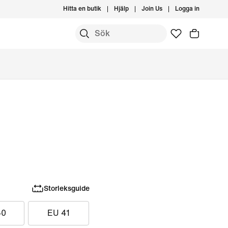
Hitta en butik
Hjälp
Join Us
Logga in
Storleksguide
40
EU 41