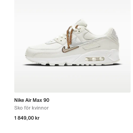
Nike Air Max 90
Sko för kvinnor
1 849,00 kr
1 849,00 kr