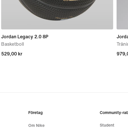
Jordan Legacy 2.0 8P
Jord
Basketboll
Trän
529,00 kr
529,00 kr
979,
979,
Företag
Community-rab
Student
Om Nike