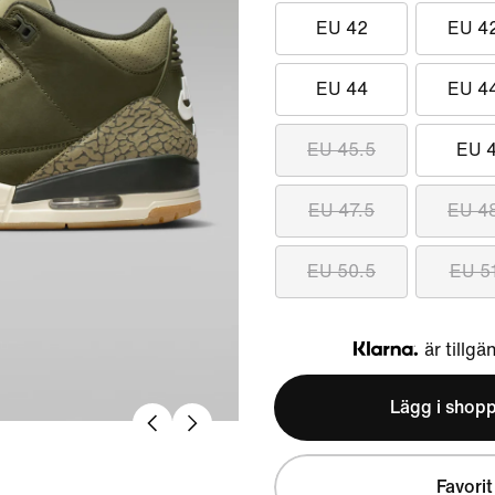
EU 42
EU 4
EU 44
EU 4
EU 45.5
EU 
EU 47.5
EU 4
EU 50.5
EU 5
är tillgä
Klarna
Lägg i shop
Favorit