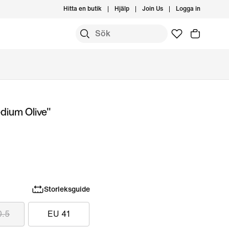
Hitta en butik
Hjälp
Join Us
Logga in
dium Olive"
Storleksguide
0.5
EU 41