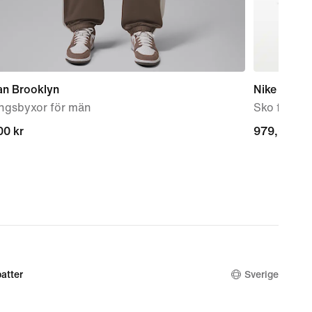
an Brooklyn
Nike Initiat
ingsbyxor för män
Sko för kv
00 kr
00 kr
979,00 kr
979,00 kr
atter
Sverige