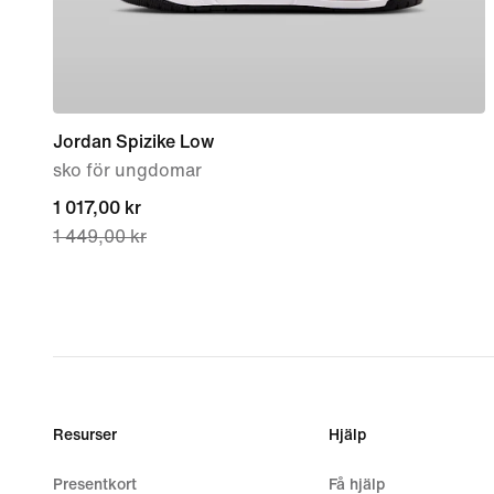
Jordan Spizike Low
sko för ungdomar
current
1 017,00 kr
1 449,00 kr
price
1 017,00 kr,
original
price
1 449,00 kr
Resurser
Hjälp
Presentkort
Få hjälp