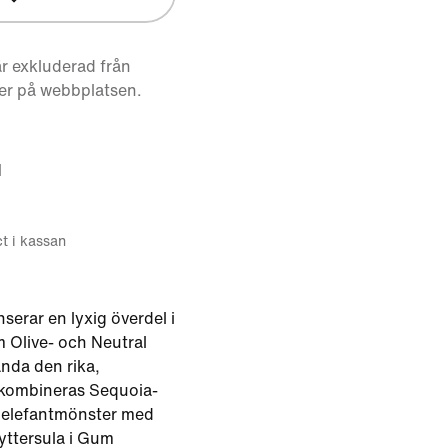
r exkluderad från
er på webbplatsen.
d
ct i kassan
erar en lyxig överdel i
 Olive- och Neutral
ända den rika,
 kombineras Sequoia-
d elefantmönster med
yttersula i Gum