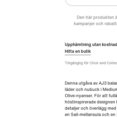
Den här produkten ä
kampanjer och rabatt
Upphämtning utan kostna
Hitta en butik
Tillgänglig för Click and Colle
Denna utgåva av AJ3 balans
läder och nubuck i Medium
Olive-nyanser. För att full
höstinspirerade designen
detaljer och överlägg me
en Sail-mellansula och en 