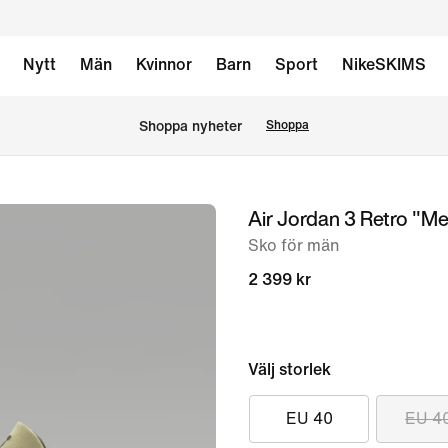
Nytt
Män
Kvinnor
Barn
Sport
NikeSKIMS
Shoppa nyheter
Shoppa
Air Jordan 3 Retro "Me
bild
1
Sko för män
av
2 399 kr
11
Välj storlek
EU 40
EU 4