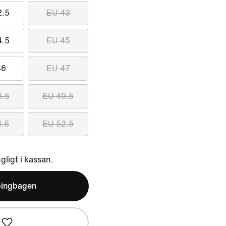
2.5
EU 43
4.5
EU 45
46
EU 47
8.5
EU 49.5
1.5
EU 52.5
ngligt i kassan.
pingbagen