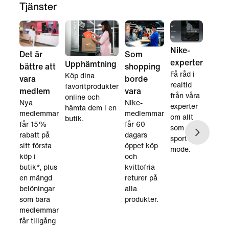
Tjänster
Nike-
Det är
Som
experter
Upphämtning
bättre att
shopping
Få råd i
Köp dina
vara
borde
realtid
favoritprodukter
medlem
vara
från våra
online och
Nya
Nike-
experter
hämta dem i en
medlemmar
medlemmar
om allt
butik.
får 15%
får 60
som rör
rabatt på
dagars
sport och
sitt första
öppet köp
mode.
köp i
och
butik*, plus
kvittofria
en mängd
returer på
belöningar
alla
som bara
produkter.
medlemmar
får tillgång