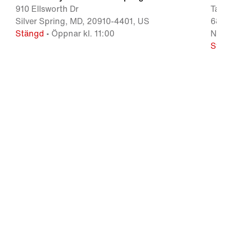
910 Ellsworth Dr
Tang
Silver Spring, MD, 20910-4401, US
6800
Stängd
• Öppnar kl. 11:00
Nati
Stän