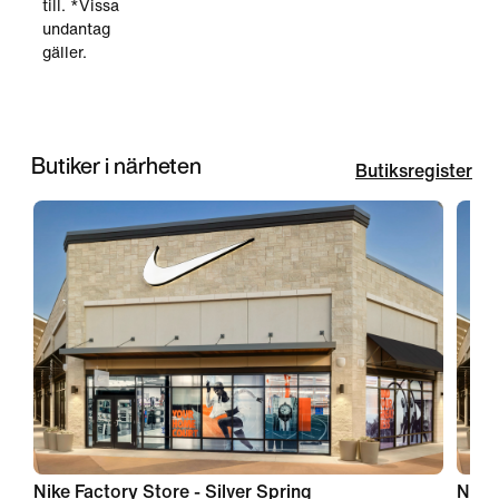
till. *Vissa
undantag
gäller.
Butiker i närheten
Butiksregister
Nike Factory Store - Silver Spring
Nike 