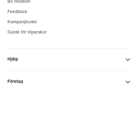
Bli medlem
Feedback
Kampanjkoder
Guide för löparskor
Hjälp
Företag
Community-rabatter
Sverige