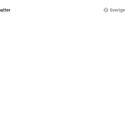
atter
Sverige
nal
tegritets- och cookieinställningar