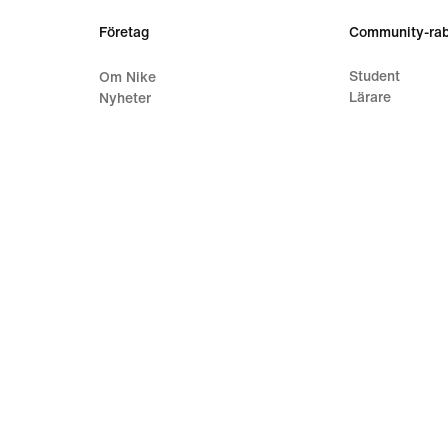
Företag
Community-rab
Student
Om Nike
Lärare
Nyheter
Sjukvårdsperso
Karriär
Investerare
Hållbarhet
Hjälpmedel
Tillgänglighetsredogörelse
Purpose
Nike Coaching
örsäljningsvillkor
Företagsinformation
Integritets- och cookiepolicy
In