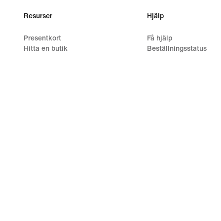
Resurser
Hjälp
Presentkort
Få hjälp
Hitta en butik
Beställningsstatus
Nike Journal
Frakt och leverans
Bli medlem
Returer
Feedback
Betalningsalternativ
Kampanjkoder
Kontakta oss
Guide för löparskor
Recensioner
©
2026
Nike, Inc. Med ensamrätt
Guider
Användarvillkor
F