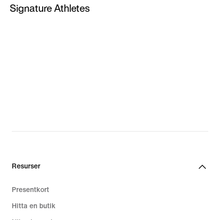
Signature Athletes
LeBron James
Paul George
Giannis Antetokounmpo
PG nya skor
LeBron nya skor
Giannis nya skor
Resurser
Presentkort
Hitta en butik